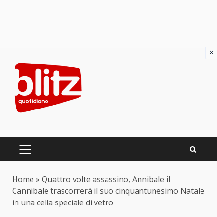
×
Skip
to
content
PRIMARY
MENU
Home
»
Quattro volte assassino, Annibale il
Cannibale trascorrerà il suo cinquantunesimo Natale
in una cella speciale di vetro