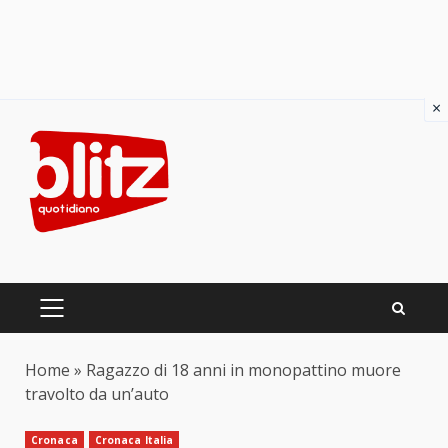
×
Skip
to
content
PRIMARY
MENU
Home
»
Ragazzo di 18 anni in monopattino muore
travolto da un’auto
Cronaca
Cronaca Italia