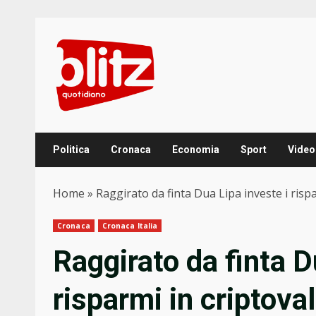
Skip
to
content
Politica
Cronaca
Economia
Sport
Video
Home
»
Raggirato da finta Dua Lipa investe i rispa
Cronaca
Cronaca Italia
Raggirato da finta D
risparmi in criptoval