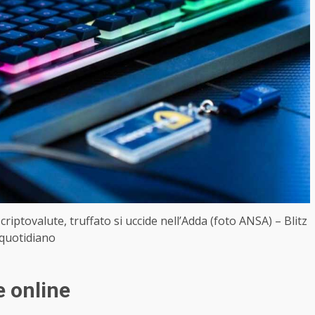
criptovalute, truffato si uccide nell’Adda (foto ANSA) – Blitz
quotidiano
e online