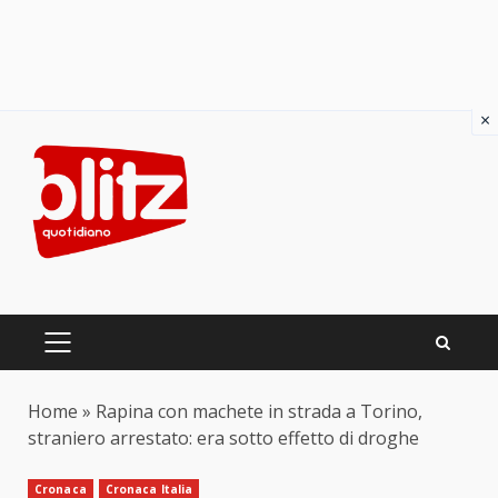
×
Skip
to
content
PRIMARY
MENU
Home
»
Rapina con machete in strada a Torino,
straniero arrestato: era sotto effetto di droghe
Cronaca
Cronaca Italia