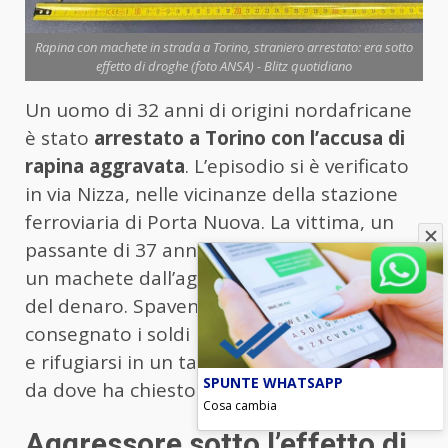
Rapina con machete in strada a Torino, straniero arrestato: era sotto
effetto di droghe (foto ANSA) - Blitz quotidiano
Un uomo di 32 anni di origini nordafricane
è stato
arrestato a Torino con l’accusa di
rapina aggravata
. L’episodio si è verificato
in via Nizza, nelle vicinanze della stazione
ferroviaria di Porta Nuova. La vittima, un
passante di 37 anni, è stata minacciata con
un machete dall’aggressore, che ha preteso
del denaro. Spaventato, il passante ha
consegnato i soldi richiesti, per poi fuggire
e rifugiarsi in un taxi fermo nelle vicinanze,
SPUNTE WHATSAPP
da dove ha chiesto aiuto.
Cosa cambia
Aggressore sotto l’effetto di