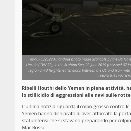
epa07632522 A handout photo made available by the US Navy s
Lincoln (CVN 72), in the Arabian Sea, 03 June 2019 (reissued 07 J
region amid heightened tensions between the US and Iran, wi
HANDOUT HANDOUT
Ribelli Houthi dello Yemen in piena attività,
lo stillicidio di aggressioni alle navi sulle rott
L’ultima notizia riguarda il colpo grosso contro le n
Yemen hanno dichiarato di aver attaccato la porta
statunitensi che si stavano preparando per colpir
Mar Rosso.