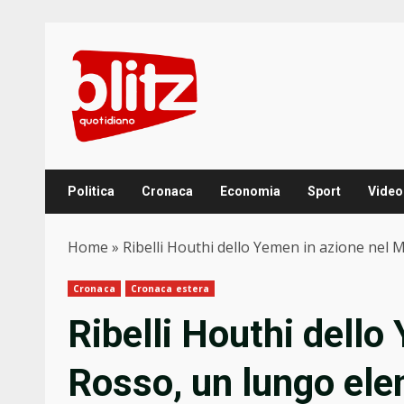
Skip
to
content
Politica
Cronaca
Economia
Sport
Video
Home
»
Ribelli Houthi dello Yemen in azione nel M
Cronaca
Cronaca estera
Ribelli Houthi dello
Rosso, un lungo elen