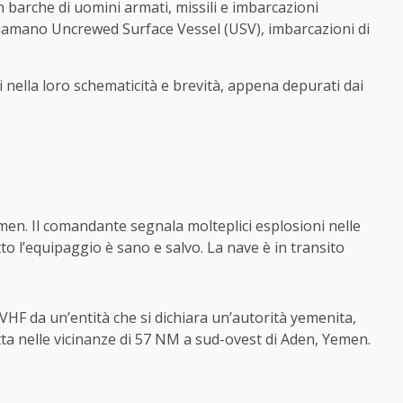
on barche di uomini armati, missili e imbarcazioni
hiamano Uncrewed Surface Vessel (USV), imbarcazioni di
 nella loro schematicità e brevità, appena depurati dai
en. Il comandante segnala molteplici esplosioni nelle
o l’equipaggio è sano e salvo. La nave è in transito
VHF da un’entità che si dichiara un’autorità yemenita,
tta nelle vicinanze di 57 NM a sud-ovest di Aden, Yemen.