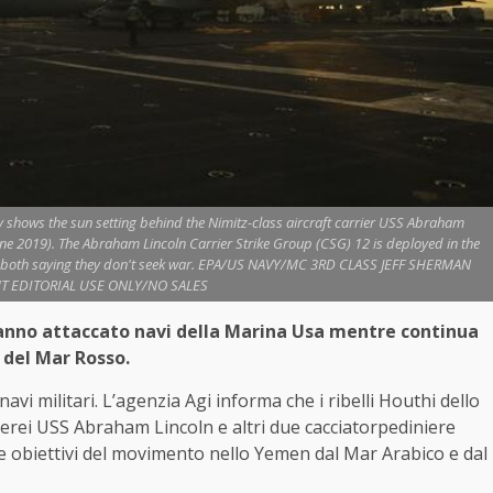
hows the sun setting behind the Nimitz-class aircraft carrier USS Abraham
une 2019). The Abraham Lincoln Carrier Strike Group (CSG) 12 is deployed in the
th both saying they don't seek war. EPA/US NAVY/MC 3RD CLASS JEFF SHERMAN
 EDITORIAL USE ONLY/NO SALES
 hanno attaccato navi della Marina Usa mentre continua
e del Mar Rosso.
avi militari. L’agenzia Agi informa che i ribelli Houthi dello
erei USS Abraham Lincoln e altri due cacciatorpediniere
e obiettivi del movimento nello Yemen dal Mar Arabico e dal