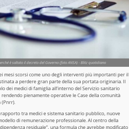
perché è saltato il decreto del Governo (foto ANSA) - Blitz quotidiano
ei mesi scorsi come uno degli interventi più importanti per il
stinata a perdere gran parte della sua portata originaria. Il
olo dei medici di famiglia all’interno del Servizio sanitario
o e rendendo pienamente operative le Case della comunità
 (Pnrr).
l rapporto tra medici e sistema sanitario pubblico, nuove
 modello di remunerazione professionale. Al centro della
a “dipendenza residuale”, una formula che avrebbe modificato