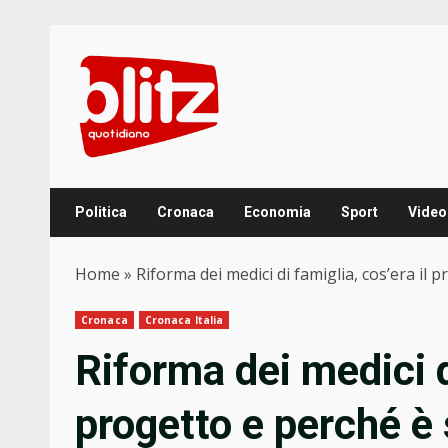
Skip
to
content
Politica
Cronaca
Economia
Sport
Video
Home
»
Riforma dei medici di famiglia, cos’era il 
Cronaca
Cronaca Italia
Riforma dei medici di
progetto e perché è s