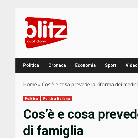
Skip
to
content
Politica
Cronaca
Economia
Sport
Video
Home
»
Cos’è e cosa prevede la riforma dei medici
Politica
Politica Italiana
Cos’è e cosa preved
di famiglia