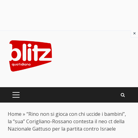
×
Skip
to
content
PRIMARY
MENU
Home
»
“Rino non si gioca con chi uccide i bambini”,
la “sua” Corigliano-Rossano contesta il neo ct della
Nazionale Gattuso per la partita contro Israele