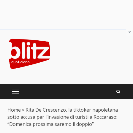
×
Skip
to
content
PRIMARY
MENU
Home
»
Rita De Crescenzo, la tiktoker napoletana
sotto accusa per l’invasione di turisti a Roccaraso:
“Domenica prossima saremo il doppio”