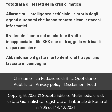
fotografa gli effetti della crisi climatica
Allarme sull’intelligenza artificiale: la storia degli
agenti autonomi che hanno tentato alcuni attacchi
informatici
Il video dell’uomo col machete e il volto
incappucciato stile KKK che distrugge la vetrina di
un parrucchiere
Abbandonano il gatto morto dentro al trasportino
lasciato in campagna
Chi siamo
La Redazione di Blitz Quotidiano
Pubblicità
Privacy policy
Disclaimer
Feed
Copyright 2025 © Società Editrice Multimediale S.r.l.
Testata Giornalistica registrata al Tribunale di Roma al
n°805 del 14/12/2021