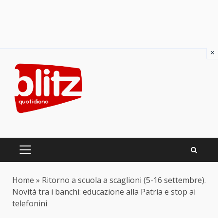
×
Skip
to
content
PRIMARY
MENU
Home
»
Ritorno a scuola a scaglioni (5-16 settembre).
Novità tra i banchi: educazione alla Patria e stop ai
telefonini