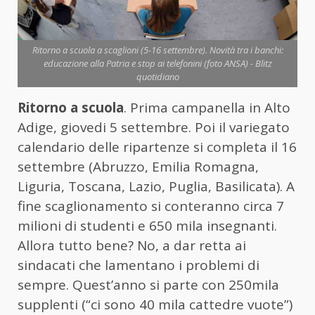
Ritorno a scuola a scaglioni (5-16 settembre). Novità tra i banchi:
educazione alla Patria e stop ai telefonini (foto ANSA) - Blitz
quotidiano
Ritorno a scuola
. Prima campanella in Alto
Adige, giovedi 5 settembre. Poi il variegato
calendario delle ripartenze si completa il 16
settembre (Abruzzo, Emilia Romagna,
Liguria, Toscana, Lazio, Puglia, Basilicata). A
fine scaglionamento si conteranno circa 7
milioni di studenti e 650 mila insegnanti.
Allora tutto bene? No, a dar retta ai
sindacati che lamentano i problemi di
sempre. Quest’anno si parte con 250mila
supplenti (“ci sono 40 mila cattedre vuote”)