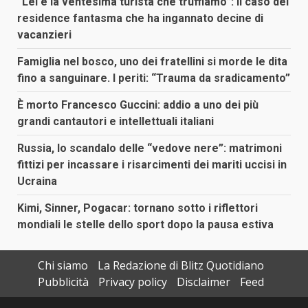
“Lei è la ventesima turista che truffiamo”: il caso del
residence fantasma che ha ingannato decine di
vacanzieri
Famiglia nel bosco, uno dei fratellini si morde le dita
fino a sanguinare. I periti: “Trauma da sradicamento”
È morto Francesco Guccini: addio a uno dei più
grandi cantautori e intellettuali italiani
Russia, lo scandalo delle “vedove nere”: matrimoni
fittizi per incassare i risarcimenti dei mariti uccisi in
Ucraina
Kimi, Sinner, Pogacar: tornano sotto i riflettori
mondiali le stelle dello sport dopo la pausa estiva
Chi siamo
La Redazione di Blitz Quotidiano
Pubblicità
Privacy policy
Disclaimer
Feed