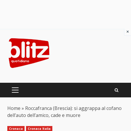
×
Skip
to
content
PRIMARY
MENU
Home
»
Roccafranca (Brescia): si aggrappa al cofano
dell’auto dell’amico, cade e muore
Cronaca
Cronaca Italia