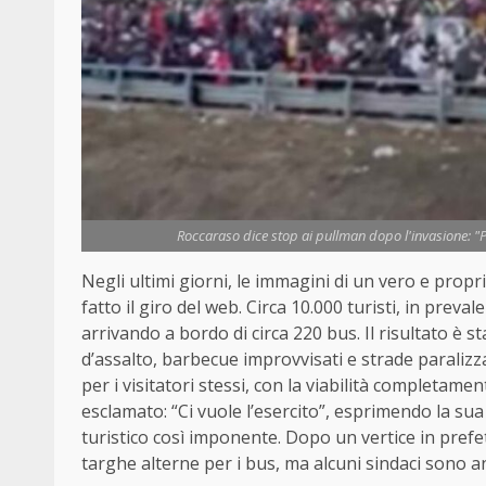
Roccaraso dice stop ai pullman dopo l'invasione: "Pi
Negli ultimi giorni, le immagini di un vero e propr
fatto il giro del web. Circa 10.000 turisti, in prev
arrivando a bordo di circa 220 bus. Il risultato è st
d’assalto, barbecue improvvisati e strade paralizza
per i visitatori stessi, con la viabilità completam
esclamato: “Ci vuole l’esercito”, esprimendo la sua
turistico così imponente. Dopo un vertice in prefe
targhe alterne per i bus, ma alcuni sindaci sono an