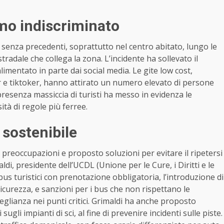
ismo indiscriminato
gi senza precedenti, soprattutto nel centro abitato, lungo le
 stradale che collega la zona. L’incidente ha sollevato il
alimentato in parte dai social media. Le gite low cost,
r e tiktoker, hanno attirato un numero elevato di persone
resenza massiccia di turisti ha messo in evidenza le
sità di regole più ferree.
 sostenibile
o preoccupazioni e proposto soluzioni per evitare il ripetersi
ldi, presidente dell’UCDL (Unione per le Cure, i Diritti e le
us turistici con prenotazione obbligatoria, l’introduzione di
sicurezza, e sanzioni per i bus che non rispettano le
glianza nei punti critici. Grimaldi ha anche proposto
sugli impianti di sci, al fine di prevenire incidenti sulle piste.