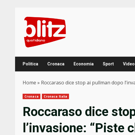
Skip
to
content
Politica
Cronaca
Economia
Sport
Video
Home
»
Roccaraso dice stop ai pullman dopo l’inva
Cronaca
Cronaca Italia
Roccaraso dice stop
l’invasione: “Piste 