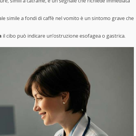
ure, simili a catrame, è un segnale che richiede immediata
ale simile a fondi di caffè nel vomito è un sintomo grave che
a
il cibo può indicare un’ostruzione esofagea o gastrica.