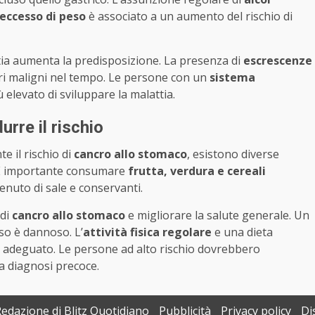
eccesso di peso
è associato a un aumento del rischio di
tia aumenta la predisposizione. La presenza di
escrescenze
i maligni nel tempo. Le persone con un
sistema
elevato di sviluppare la malattia.
urre il rischio
 il rischio di
cancro allo stomaco
, esistono diverse
 È importante consumare
frutta, verdura e cereali
tenuto di sale e conservanti.
 di
cancro allo stomaco
e migliorare la salute generale. Un
sso è dannoso. L’
attività fisica regolare
e una dieta
 adeguato. Le persone ad alto rischio dovrebbero
 diagnosi precoce.
Redazione di Blitz Quotidiano
Pubblicità
Privacy policy
Di