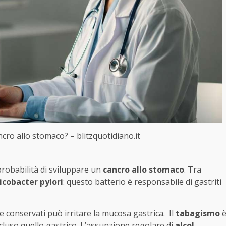
ncro allo stomaco? – blitzquotidiano.it
obabilità di sviluppare un
cancro allo stomaco
. Tra
icobacter pylori
: questo batterio è responsabile di gastriti
 e conservati può irritare la mucosa gastrica. Il
tabagismo
incluso quello gastrico. L’assunzione regolare di
alcol