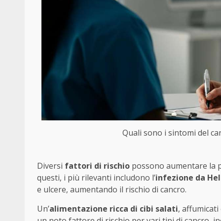
Quali sono i sintomi del ca
Diversi
fattori di rischio
possono aumentare la pr
questi, i più rilevanti includono l’
infezione da Hel
e ulcere, aumentando il rischio di cancro.
Un’
alimentazione ricca di cibi salati
, affumicati
un noto fattore di rischio per vari tipi di cancro, 