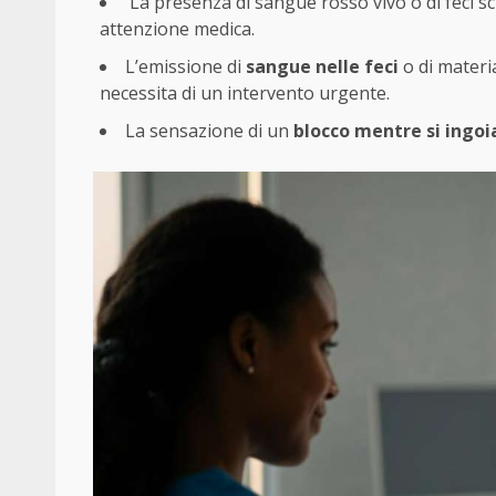
La presenza di sangue rosso vivo o di feci sc
attenzione medica.
L’emissione di
sangue
nelle feci
o di materi
necessita di un intervento urgente.
La sensazione di un
blocco mentre si ingoi