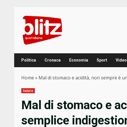
Skip
to
content
Politica
Cronaca
Economia
Sport
Video
Home
»
Mal di stomaco e acidità, non sempre è u
Salute
Mal di stomaco e ac
semplice indigestio