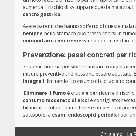
aumenta il rischio di sviluppare questa malattia. L’
cancro gastrico
.
Avere parenti che hanno sofferto di questa malat
benigne
nello stomaco può trasformarsi in tumor
immunitario compromesso
hanno un rischio più 
Prevenzione: passi concreti per rid
Sebbene non sia possibile eliminare completamente
misure preventive che possono essere adottate.
integrali
, limitando il consumo di cibi ad alto con
Eliminare il fumo
è cruciale per ridurre il rischio
consumo moderato di alcol
è consigliato; l’ecce
bilanciata aiutano a mantenere un peso corporeo
sottoporsi a
esami endoscopici periodici
per una
Chi siamo
La 