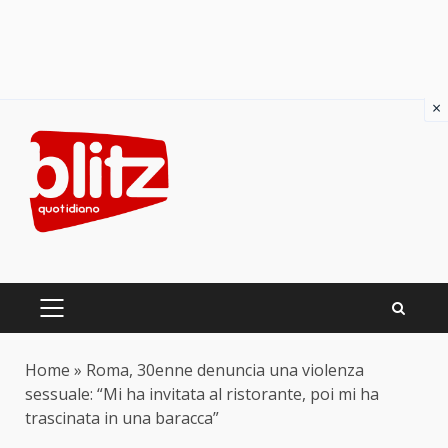
×
Skip
to
content
PRIMARY
MENU
Home
»
Roma, 30enne denuncia una violenza
sessuale: “Mi ha invitata al ristorante, poi mi ha
trascinata in una baracca”