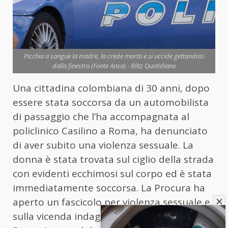
Picchia a sangue la madre, la crede morta e si uccide gettandosi
dalla finestra (Fonte Ansa) - Blitz Quotidiano
Una cittadina colombiana di 30 anni, dopo
essere stata soccorsa da un automobilista
di passaggio che l’ha accompagnata al
policlinico Casilino a Roma, ha denunciato
di aver subito una violenza sessuale. La
donna è stata trovata sul ciglio della strada
con evidenti ecchimosi sul corpo ed è stata
immediatamente soccorsa. La Procura ha
aperto un fascicolo per violenza sessuale e
sulla vicenda indaga la squadra mobile di