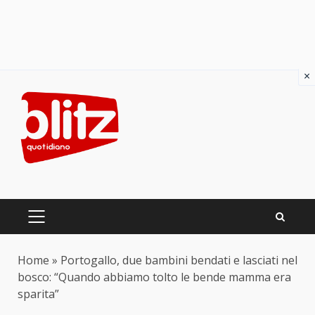
×
Skip
to
content
PRIMARY
MENU
Home
»
Portogallo, due bambini bendati e lasciati nel
bosco: “Quando abbiamo tolto le bende mamma era
sparita”