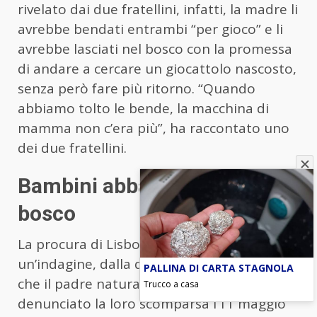
rivelato dai due fratellini, infatti, la madre li
avrebbe bendati entrambi “per gioco” e li
avrebbe lasciati nel bosco con la promessa
di andare a cercare un giocattolo nascosto,
senza però fare più ritorno. “Quando
abbiamo tolto le bende, la macchina di
mamma non c’era più”, ha raccontato uno
dei due fratellini.
Bambini abbandonati nel
bosco
La procura di Lisbona ha aperto
un’indagine, dalla quale è subito emerso
PALLINA DI CARTA STAGNOLA
che il padre naturale dei due bambini aveva
Trucco a casa
denunciato la loro scomparsa l’11 maggio