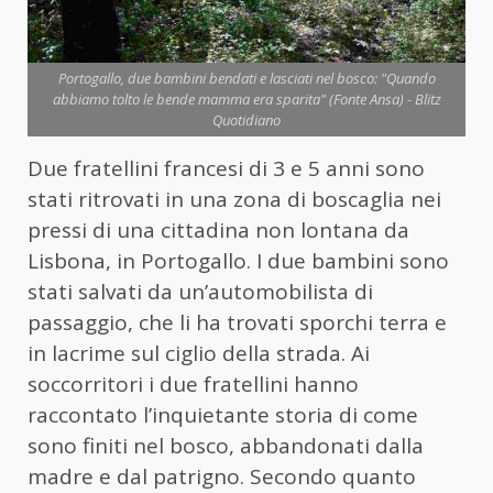
Portogallo, due bambini bendati e lasciati nel bosco: "Quando
abbiamo tolto le bende mamma era sparita" (Fonte Ansa) - Blitz
Quotidiano
Due fratellini francesi di 3 e 5 anni sono
stati ritrovati in una zona di boscaglia nei
pressi di una cittadina non lontana da
Lisbona, in Portogallo. I due bambini sono
stati salvati da un’automobilista di
passaggio, che li ha trovati sporchi terra e
in lacrime sul ciglio della strada. Ai
soccorritori i due fratellini hanno
raccontato l’inquietante storia di come
sono finiti nel bosco, abbandonati dalla
madre e dal patrigno. Secondo quanto