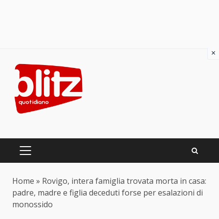
×
Skip
to
content
PRIMARY
MENU
Home
»
Rovigo, intera famiglia trovata morta in casa:
padre, madre e figlia deceduti forse per esalazioni di
monossido