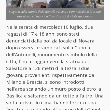
Salgono sulla cupola dell'Antonelli a Novara e immortalano la scena,
due giovani denunciati (foto da social) - Blitz quotidiano
Nella serata di mercoledì 16 luglio, due
ragazzi di 17 e 18 anni sono stati
denunciati dalla polizia locale di Novara
dopo essersi arrampicati sulla Cupola
dell’Antonelli, monumento simbolo della
città, fino a raggiungere la statua del
Salvatore a 126 metri di altezza. I due
giovani, provenienti rispettivamente da
Milano e Brescia, si sono introdotti
nell’area scalando un muro posto dietro la
Basilica e saltando da un tetto all’altro. Una
volta arrivati in cima, hanno forzato una
finestra, accedendo all’interno della Cupola