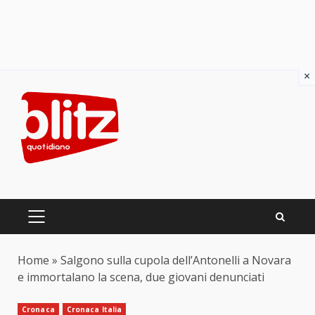
×
Skip
to
content
PRIMARY
MENU
Home
»
Salgono sulla cupola dell’Antonelli a Novara
e immortalano la scena, due giovani denunciati
Cronaca
Cronaca Italia