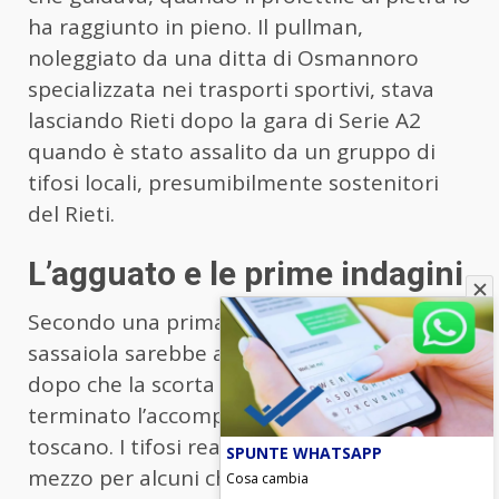
ha raggiunto in pieno. Il pullman,
noleggiato da una ditta di Osmannoro
specializzata nei trasporti sportivi, stava
lasciando Rieti dopo la gara di Serie A2
quando è stato assalito da un gruppo di
tifosi locali, presumibilmente sostenitori
del Rieti.
L’agguato e le prime indagini
Secondo una prima ricostruzione, la
sassaiola sarebbe avvenuta pochi minuti
dopo che la scorta della polizia aveva
terminato l’accompagnamento del bus
toscano. I tifosi reatini avrebbero seguito il
SPUNTE WHATSAPP
mezzo per alcuni chilometri sulla statale
Cosa cambia