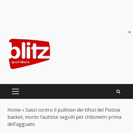
×
Skip
to
content
PRIMARY
MENU
Home
»
Sassi contro il pullman dei tifosi del Pistoia
basket, morto l’autista: seguiti per chilometri prima
dell’agguato