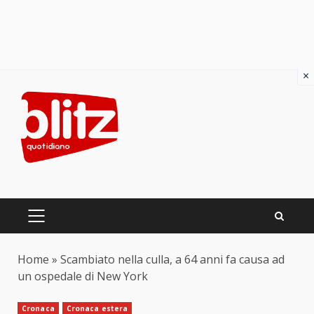
×
Skip
to
content
PRIMARY
MENU
Home
»
Scambiato nella culla, a 64 anni fa causa ad
un ospedale di New York
Cronaca
Cronaca estera