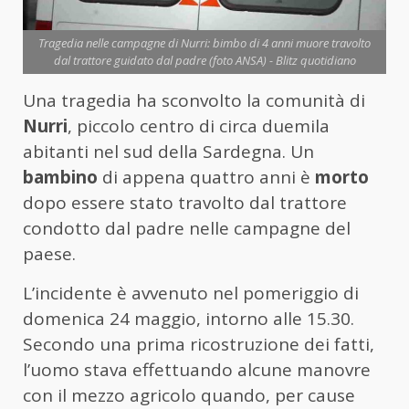
Tragedia nelle campagne di Nurri: bimbo di 4 anni muore travolto
dal trattore guidato dal padre (foto ANSA) - Blitz quotidiano
Una tragedia ha sconvolto la comunità di
Nurri
, piccolo centro di circa duemila
abitanti nel sud della Sardegna. Un
bambino
di appena quattro anni è
morto
dopo essere stato travolto dal trattore
condotto dal padre nelle campagne del
paese.
L’incidente è avvenuto nel pomeriggio di
domenica 24 maggio, intorno alle 15.30.
Secondo una prima ricostruzione dei fatti,
l’uomo stava effettuando alcune manovre
con il mezzo agricolo quando, per cause