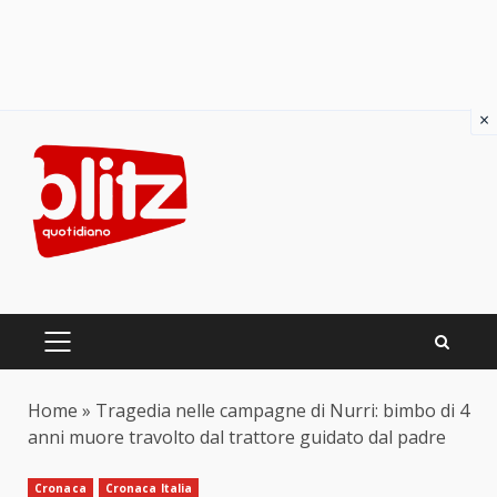
×
Skip
to
content
PRIMARY
MENU
Home
»
Tragedia nelle campagne di Nurri: bimbo di 4
anni muore travolto dal trattore guidato dal padre
Cronaca
Cronaca Italia