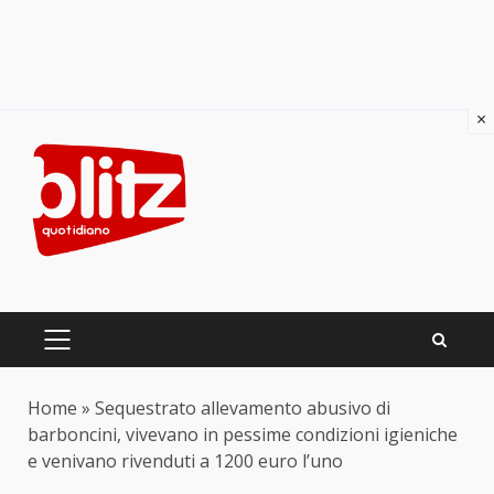
×
Skip
to
content
PRIMARY
MENU
Home
»
Sequestrato allevamento abusivo di
barboncini, vivevano in pessime condizioni igieniche
e venivano rivenduti a 1200 euro l’uno