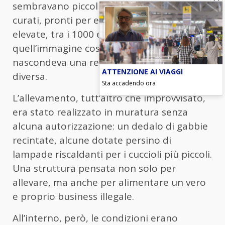
sembravano piccoli peluche: cuccioli soffici,
curati, pronti per essere acquistati a cifre
elevate, tra i 1000 e i 1200 euro. Ma dietro
quell’immagine costruita ad hoc si
nascondeva una realtà completamente
ATTENZIONE AI VIAGGI
diversa.
Sta accadendo ora
L’allevamento, tutt’altro che improvvisato,
era stato realizzato in muratura senza
alcuna autorizzazione: un dedalo di gabbie
recintate, alcune dotate persino di
lampade riscaldanti per i cuccioli più piccoli.
Una struttura pensata non solo per
allevare, ma anche per alimentare un vero
e proprio business illegale.
All’interno, però, le condizioni erano