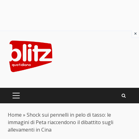
×
Skip
to
content
PRIMARY
MENU
Home
»
Shock sui pennelli in pelo di tasso: le
immagini di Peta riaccendono il dibattito sugli
allevamenti in Cina