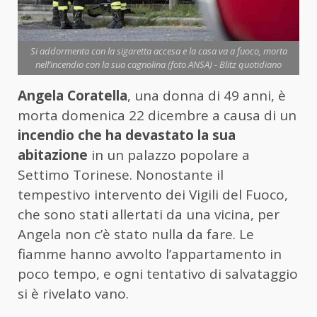
Si addormenta con la sigaretta accesa e la casa va a fuoco, morta
nell’incendio con la sua cagnolina (foto ANSA) - Blitz quotidiano
Angela Coratella
, una donna di 49 anni, è
morta domenica 22 dicembre a causa di un
incendio che ha devastato la sua
abitazione
in un palazzo popolare a
Settimo Torinese. Nonostante il
tempestivo intervento dei Vigili del Fuoco,
che sono stati allertati da una vicina, per
Angela non c’è stato nulla da fare. Le
fiamme hanno avvolto l’appartamento in
poco tempo, e ogni tentativo di salvataggio
si è rivelato vano.