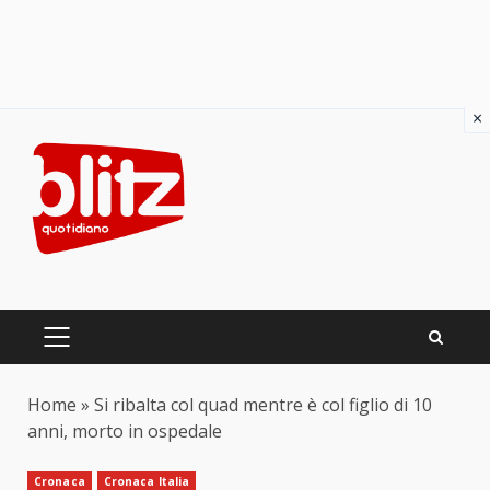
×
Skip
to
content
PRIMARY
MENU
Home
»
Si ribalta col quad mentre è col figlio di 10
anni, morto in ospedale
Cronaca
Cronaca Italia