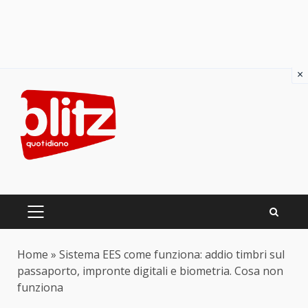
×
Skip
to
content
PRIMARY
MENU
Home
»
Sistema EES come funziona: addio timbri sul
passaporto, impronte digitali e biometria. Cosa non
funziona