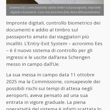
Sistema EES come funziona: addio timbri sul passaporto, impronte
digitali e biometria. Cosa non funziona (foto Ansa-Blitzquotidiano)
Impronte digitali, controllo biometrico dei
documenti e addio al timbro sul
passaporto amato dai viaggiatori più
incalliti. L’Entry-Exit System – acronimo Ees
– è il nuovo sistema di controllo per gli
ingressi e le uscite dall’area Schengen
messo in campo dall’Ue.
La sua messa in campo data 11 ottobre
2025 ma la Commissione, consapevole dei
possibili rischi sui tempi di attesa negli
aeroporti, aveva pensato ad una sua
entrata in vigore graduale. La piena
operatività del sistema è infatti scattata lo