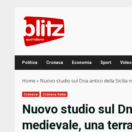
Skip
to
content
Politica
Cronaca
Economia
Sport
Video
Home
»
Nuovo studio sul Dna antico della Sicilia 
Cronaca
Cronaca Italia
Nuovo studio sul Dna
medievale, una terra