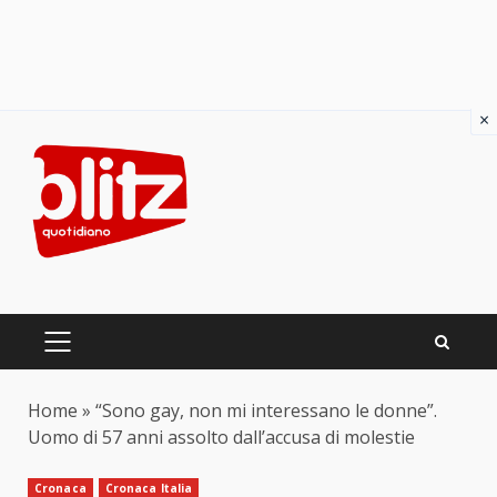
×
Skip
to
content
PRIMARY
MENU
Home
»
“Sono gay, non mi interessano le donne”.
Uomo di 57 anni assolto dall’accusa di molestie
Cronaca
Cronaca Italia