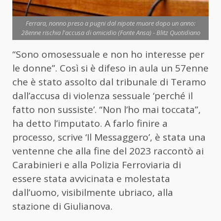
Ferrara, nonno preso a pugni dal nipote muore dopo un anno:
28enne rischia l'accusa di omicidio (Fonte Ansa) - Blitz Quotidiano
“Sono omosessuale e non ho interesse per
le donne”. Così si è difeso in aula un 57enne
che è stato assolto dal tribunale di Teramo
dall’accusa di violenza sessuale ‘perché il
fatto non sussiste’. “Non l’ho mai toccata”,
ha detto l’imputato. A farlo finire a
processo, scrive ‘Il Messaggero’, è stata una
ventenne che alla fine del 2023 raccontò ai
Carabinieri e alla Polizia Ferroviaria di
essere stata avvicinata e molestata
dall’
uomo
, visibilmente ubriaco, alla
stazione di Giulianova.