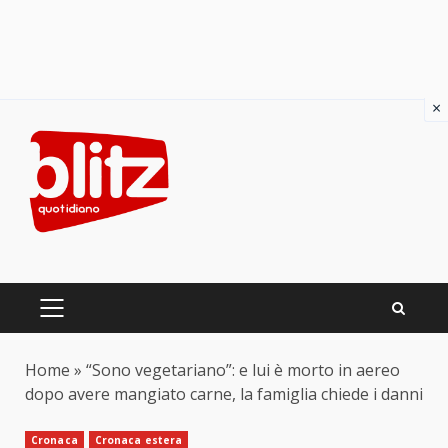
×
Skip
to
content
PRIMARY
MENU
Home
»
“Sono vegetariano”: e lui è morto in aereo
dopo avere mangiato carne, la famiglia chiede i danni
Cronaca
Cronaca estera