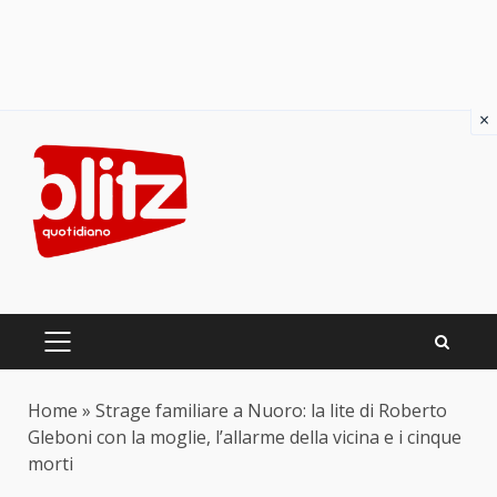
×
Skip
to
content
PRIMARY
MENU
Home
»
Strage familiare a Nuoro: la lite di Roberto
Gleboni con la moglie, l’allarme della vicina e i cinque
morti