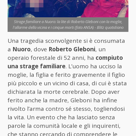
Strage familiare a Nuoro: la lite di Roberto Gleboni con la moglie,
l'allarme della vicina e i cinque morti (foto ANSA) - Blitz quotidiano
Una tragedia sconvolgente si è consumata
a
Nuoro
, dove
Roberto Gleboni
, un
operaio forestale di 52 anni, ha
compiuto
una strage familiare
. L’uomo ha ucciso la
moglie, la figlia e ferito gravemente il figlio
più piccolo e un vicino di casa, di cui è stata
dichiarata la morte cerebrale. Dopo aver
ferito anche la madre, Gleboni ha infine
rivolto l’arma contro sé stesso, togliendosi
la vita. Un evento che ha lasciato senza
parole la comunità locale e gli inquirenti,
che stanno cercando di comprendere le