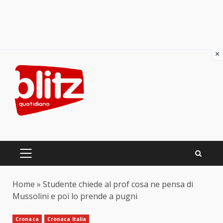
×
Skip
to
content
PRIMARY
MENU
Home
»
Studente chiede al prof cosa ne pensa di
Mussolini e poi lo prende a pugni
Cronaca
Cronaca Italia