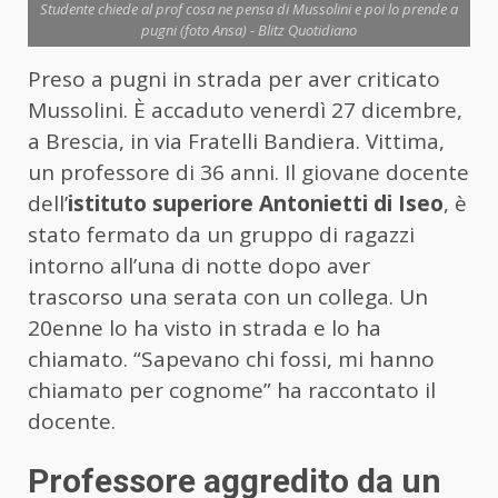
Studente chiede al prof cosa ne pensa di Mussolini e poi lo prende a
pugni (foto Ansa) - Blitz Quotidiano
Preso a pugni in strada per aver criticato
Mussolini. È accaduto venerdì 27 dicembre,
a Brescia, in via Fratelli Bandiera. Vittima,
un professore di 36 anni. Il giovane docente
dell’
istituto superiore Antonietti di Iseo
, è
stato fermato da un gruppo di ragazzi
intorno all’una di notte dopo aver
trascorso una serata con un collega. Un
20enne lo ha visto in strada e lo ha
chiamato. “Sapevano chi fossi, mi hanno
chiamato per cognome” ha raccontato il
docente.
Professore aggredito da un