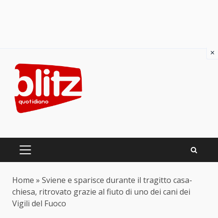
×
Skip
to
content
PRIMARY
MENU
Home
»
Sviene e sparisce durante il tragitto casa-
chiesa, ritrovato grazie al fiuto di uno dei cani dei
Vigili del Fuoco