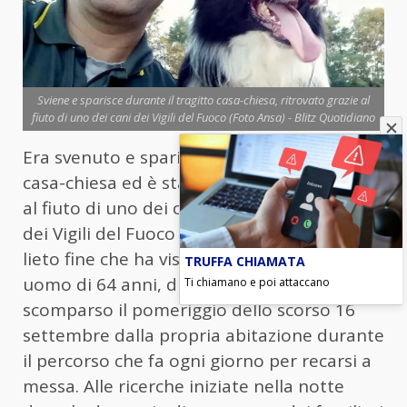
Sviene e sparisce durante il tragitto casa-chiesa, ritrovato grazie al
fiuto di uno dei cani dei Vigili del Fuoco (Foto Ansa) - Blitz Quotidiano
Era svenuto e sparito durante il tragitto
casa-chiesa ed è stato poi ritrovato grazie
al fiuto di uno dei cani delle unità cinofile
dei Vigili del Fuoco di Lecce. Una storia a
lieto fine che ha visto protagonista un
TRUFFA CHIAMATA
uomo di 64 anni, di Campi Salentina,
Ti chiamano e poi attaccano
scomparso il pomeriggio dello scorso 16
settembre dalla propria abitazione durante
il percorso che fa ogni giorno per recarsi a
messa. Alle ricerche iniziate nella notte