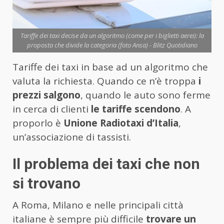
Tariffe dei taxi decise da un algoritmo (come per i biglietti aerei): la
proposta che divide la categoria (foto Ansa) - Blitz Quotidiano
Tariffe dei taxi in base ad un algoritmo che
valuta la richiesta. Quando ce n’è troppa
i
prezzi salgono
, quando le auto sono ferme
in cerca di clienti
le tariffe scendono
. A
proporlo è
Unione Radiotaxi d’Italia
,
un’associazione di tassisti.
Il problema dei taxi che non
si trovano
A Roma, Milano e nelle principali città
italiane è sempre più difficile
trovare un