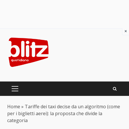
×
Skip
to
content
PRIMARY
MENU
Home
»
Tariffe dei taxi decise da un algoritmo (come
per i biglietti aerei): la proposta che divide la
categoria