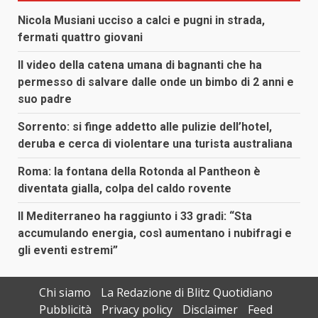
Nicola Musiani ucciso a calci e pugni in strada,
fermati quattro giovani
Il video della catena umana di bagnanti che ha
permesso di salvare dalle onde un bimbo di 2 anni e
suo padre
Sorrento: si finge addetto alle pulizie dell’hotel,
deruba e cerca di violentare una turista australiana
Roma: la fontana della Rotonda al Pantheon è
diventata gialla, colpa del caldo rovente
Il Mediterraneo ha raggiunto i 33 gradi: “Sta
accumulando energia, così aumentano i nubifragi e
gli eventi estremi”
Chi siamo
La Redazione di Blitz Quotidiano
Pubblicità
Privacy policy
Disclaimer
Feed