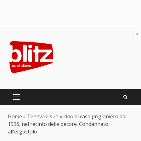
×
Skip
to
content
PRIMARY
MENU
Home
»
Teneva il suo vicino di casa prigioniero dal
1996, nel recinto delle pecore. Condannato
all’ergastolo