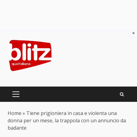
×
Skip
to
content
PRIMARY
MENU
Home
»
Tiene prigioniera in casa e violenta una
donna per un mese, la trappola con un annuncio da
badante