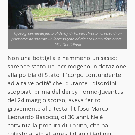
Tifoso gravemente ferito al derby di Torino, chiesto l'arresto di un
poliziotto: ha sparato un lacrimogeno ad altezza uomo (foto Ansa) -
Blitz Quotidiano
Non una bottiglia e nemmeno un sasso:
sarebbe stato un lacrimogeno in dotazione
alla polizia di Stato il “corpo contundente
ad alta velocità” che, durante i disordini
scoppiati prima del derby Torino-Juventus
del 24 maggio scorso, aveva ferito
gravemente alla testa il tifoso Marco
Leonardo Basoccu, di 36 anni. Ne è
convinta la procura di Torino, che ha
chiesto al gip gli arresti domiciliari per