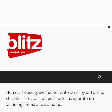
×
Skip
to
content
PRIMARY
MENU
Home
»
Tifoso gravemente ferito al derby di Torino,
chiesto l’arresto di un poliziotto: ha sparato un
lacrimogeno ad altezza uomo