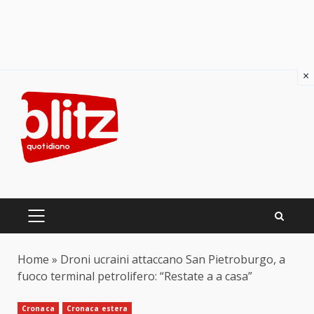
×
Skip
to
content
PRIMARY
MENU
Home
»
Droni ucraini attaccano San Pietroburgo, a
fuoco terminal petrolifero: “Restate a a casa”
Cronaca
Cronaca estera