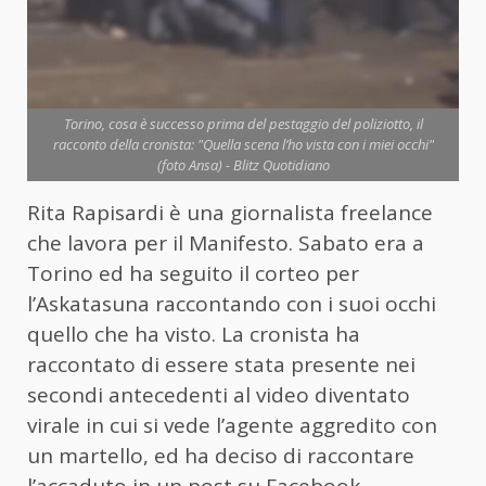
Torino, cosa è successo prima del pestaggio del poliziotto, il
racconto della cronista: "Quella scena l’ho vista con i miei occhi"
(foto Ansa) - Blitz Quotidiano
Rita Rapisardi è una giornalista freelance
che lavora per il Manifesto. Sabato era a
Torino ed ha seguito il corteo per
l’Askatasuna raccontando con i suoi occhi
quello che ha visto. La cronista ha
raccontato di essere stata presente nei
secondi antecedenti al video diventato
virale in cui si vede l’agente aggredito con
un martello, ed ha deciso di raccontare
l’accaduto in un post su Facebook.