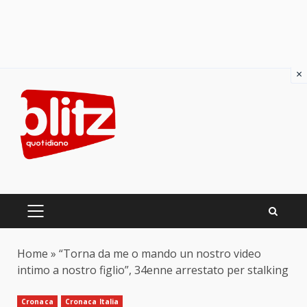
×
Skip
to
content
PRIMARY
MENU
Home
»
“Torna da me o mando un nostro video
intimo a nostro figlio”, 34enne arrestato per stalking
Cronaca
Cronaca Italia