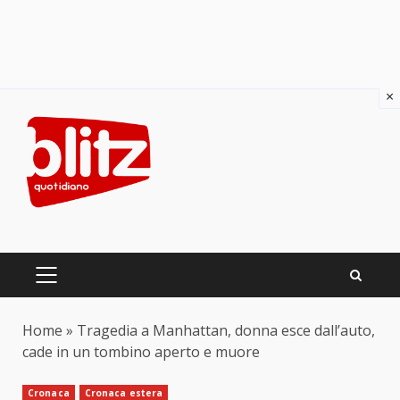
×
Skip
to
content
PRIMARY
MENU
Home
»
Tragedia a Manhattan, donna esce dall’auto,
cade in un tombino aperto e muore
Cronaca
Cronaca estera