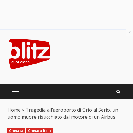
×
Skip
to
content
PRIMARY
MENU
Home
»
Tragedia all’aeroporto di Orio al Serio, un
uomo muore risucchiato dal motore di un Airbus
Cronaca
Cronaca Italia