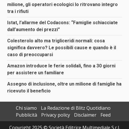
milione, gli operatori ecologici lo ritrovano integro
tra i rifiuti
Istat, l’allarme del Codacons: “Famiglie schiacciate
dall’aumento dei prezzi”
Colesterolo alto ma trigliceridi normali: cosa
significa davvero? Le possibili cause e quando è il
caso di preoccuparsi
Amazon introduce le ferie solidali, fino a 30 giorni
per assistere un familiare
Assegno di inclusione, oltre un milione di famiglie ha
ricevuto il beneficio
Chi siamo
La Redazione di Blitz Quotidiano
Pubblicità
Privacy policy
Disclaimer
Feed
Copyright 2025 © Società Editrice Multimediale S.r.l.