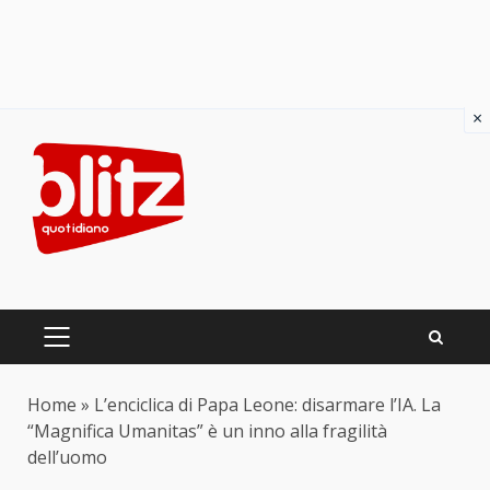
×
Skip
to
content
PRIMARY
MENU
Home
»
L’enciclica di Papa Leone: disarmare l’IA. La
“Magnifica Umanitas” è un inno alla fragilità
dell’uomo