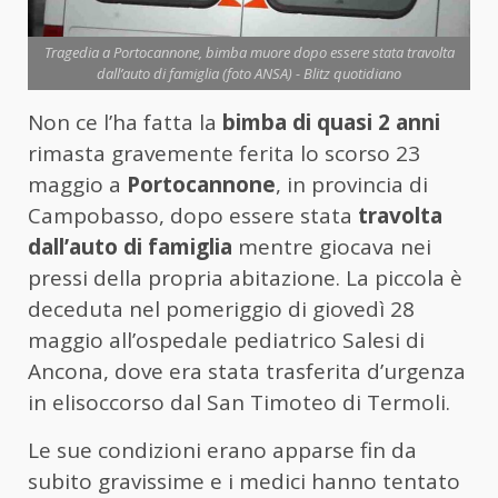
Tragedia a Portocannone, bimba muore dopo essere stata travolta
dall’auto di famiglia (foto ANSA) - Blitz quotidiano
Non ce l’ha fatta la
bimba di quasi 2 anni
rimasta gravemente ferita lo scorso 23
maggio a
Portocannone
, in provincia di
Campobasso, dopo essere stata
travolta
dall’auto di famiglia
mentre giocava nei
pressi della propria abitazione. La piccola è
deceduta nel pomeriggio di giovedì 28
maggio all’ospedale pediatrico Salesi di
Ancona, dove era stata trasferita d’urgenza
in elisoccorso dal San Timoteo di Termoli.
Le sue condizioni erano apparse fin da
subito gravissime e i medici hanno tentato