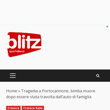
×
Skip
to
content
PRIMARY
MENU
Home
»
Tragedia a Portocannone, bimba muore
dopo essere stata travolta dall’auto di famiglia
Cronaca
Cronaca Italia