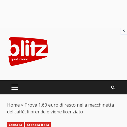
×
Skip
to
content
PRIMARY
MENU
Home
»
Trova 1,60 euro di resto nella macchinetta
del caffè, li prende e viene licenziato
Cronaca
Cronaca Italia