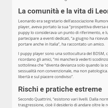
La comunità e la vita di Le
Leonardo era segretario dell’associazione Rumore,
player, aveva portato la sua “prospettiva diversa e
puppy lo considerava un punto di riferimento, e lu
partecipare a eventi dedicati, “a giugno ha ricev
portare anche in Italia”, ha raccontato un amico.
I puppy player sono una sottocultura del BDSM, car
ricordano gli amici, “mi mancherà vederti scodinzol
sottolinea che “diventa devianza solo quando la so
sessualità non convenzionale, ma non patologica. È
libertà e sul piacere condiviso”.
Rischi e pratiche estreme
Secondo Quattrini, “esistono vari livelli. Dalla nor
trasgressione, cioè il desiderio di andare oltre le 