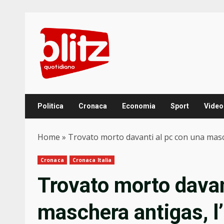
Skip
to
content
Politica
Cronaca
Economia
Sport
Video
Home
»
Trovato morto davanti al pc con una masche
Cronaca
Cronaca Italia
Trovato morto davan
maschera antigas, l’