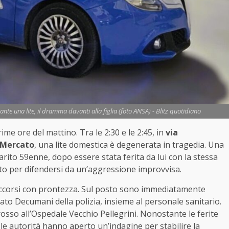
rante una lite, il dramma davanti alla figlia (foto ANSA) - Blitz quotidiano
ime ore del mattino. Tra le 2:30 e le 2:45, in
via
-Mercato
, una lite domestica è degenerata in tragedia. Una
rito 59enne, dopo essere stata ferita da lui con la stessa
to per difendersi da un’aggressione improvvisa.
occorsi con prontezza. Sul posto sono immediatamente
ato Decumani della polizia, insieme al personale sanitario.
osso all’Ospedale Vecchio Pellegrini. Nonostante le ferite
, le autorità hanno aperto un’indagine per stabilire la