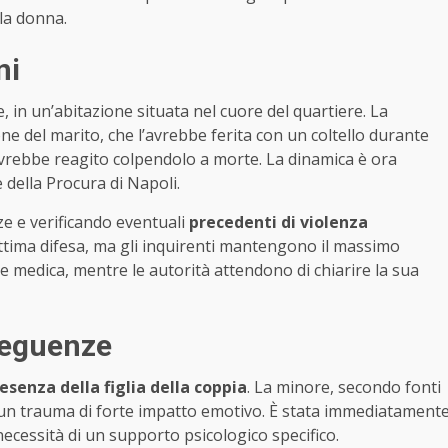
lla donna.
ni
 in un’abitazione situata nel cuore del quartiere. La
ne del marito, che l’avrebbe ferita con un coltello durante
ei avrebbe reagito colpendolo a morte. La dinamica è ora
 della Procura di Napoli.
ze e verificando eventuali
precedenti di violenza
ittima difesa, ma gli inquirenti mantengono il massimo
e medica, mentre le autorità attendono di chiarire la sua
nseguenze
esenza della figlia della coppia
. La minore, secondo fonti
do un trauma di forte impatto emotivo. È stata immediatament
 necessità di un supporto psicologico specifico.