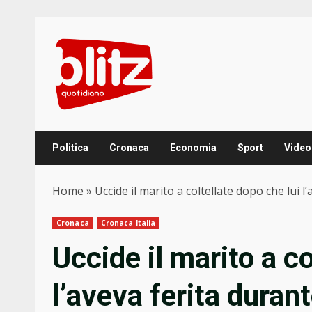
Skip
to
content
Politica
Cronaca
Economia
Sport
Video
Home
»
Uccide il marito a coltellate dopo che lui l’
Cronaca
Cronaca Italia
Uccide il marito a co
l’aveva ferita durant