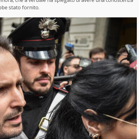
finora, che a verbale ha spiegato di avere una conoscenza
bbe stato fornito.