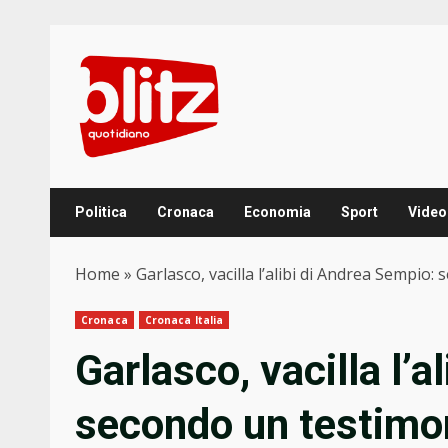
Skip
to
content
Politica
Cronaca
Economia
Sport
Video
Home
»
Garlasco, vacilla l’alibi di Andrea Sempio
Cronaca
Cronaca Italia
Garlasco, vacilla l’a
secondo un testimon