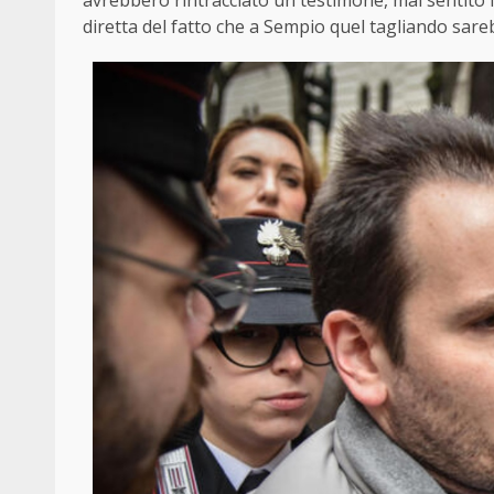
avrebbero rintracciato un testimone, mai sentito 
diretta del fatto che a Sempio quel tagliando sare