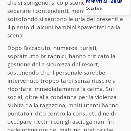
ESPERTI ALLARME
che si spingono, si colpiscono e cercano di
Cosa fare
separare i contendenti, mentre in
sottofondo si sentono le urla dei presenti e
il pianto di alcuni bambini spaventati dalla
scena.
Dopo l’accaduto, numerosi turisti,
soprattutto britannici, hanno criticato la
gestione della sicurezza del resort,
sostenendo che il personale sarebbe
intervenuto troppo tardi senza riuscire a
riportare immediatamente la calma. Sui
social, oltre alla condanna per la violenza
subita dalla ragazzina, molti utenti hanno
puntato il dito contro la consuetudine di
occupare i lettini con gli asciugamani fin
dalle prime ore del mattino, pratica che