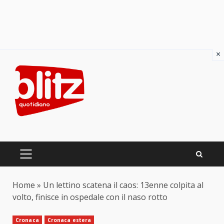
×
Skip
to
content
PRIMARY
MENU
Home
»
Un lettino scatena il caos: 13enne colpita al
volto, finisce in ospedale con il naso rotto
Cronaca
Cronaca estera