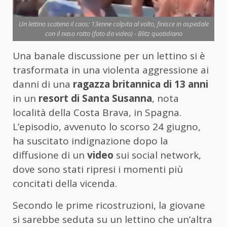
Un lettino scatena il caos: 13enne colpita al volto, finisce in ospedale
con il naso rotto (foto da video) - Blitz quotidiano
Una banale discussione per un lettino si è
trasformata in una violenta aggressione ai
danni di una
ragazza britannica di 13 anni
in un
resort di Santa Susanna
, nota
località della Costa Brava, in Spagna.
L’episodio, avvenuto lo scorso 24 giugno,
ha suscitato indignazione dopo la
diffusione di un
video
sui social network,
dove sono stati ripresi i momenti più
concitati della vicenda.
Secondo le prime ricostruzioni, la giovane
si sarebbe seduta su un lettino che un’altra