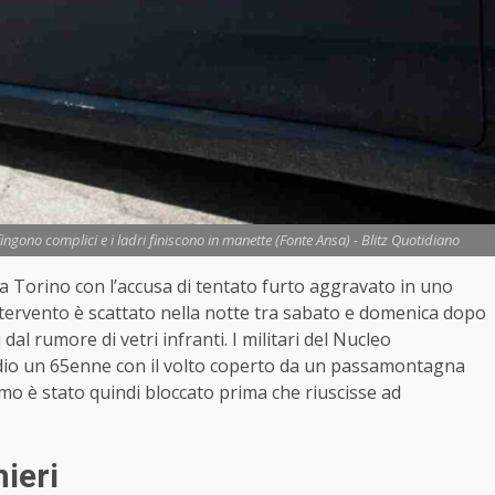
 fingono complici e i ladri finiscono in manette (Fonte Ansa) - Blitz Quotidiano
i a Torino con l’accusa di tentato furto aggravato in uno
intervento è scattato nella notte tra sabato e domenica dopo
 dal rumore di vetri infranti. I militari del Nucleo
udio un 65enne con il volto coperto da un passamontagna
omo è stato quindi bloccato prima che riuscisse ad
ieri