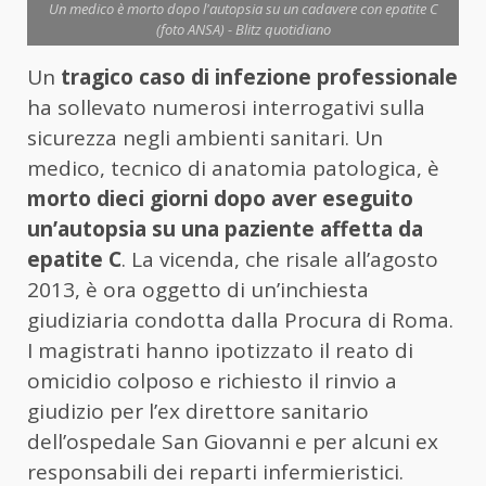
Un medico è morto dopo l'autopsia su un cadavere con epatite C
(foto ANSA) - Blitz quotidiano
Un
tragico caso di infezione professionale
ha sollevato numerosi interrogativi sulla
sicurezza negli ambienti sanitari. Un
medico, tecnico di anatomia patologica, è
morto dieci giorni dopo aver eseguito
un’autopsia su una paziente affetta da
epatite C
. La vicenda, che risale all’agosto
2013, è ora oggetto di un’inchiesta
giudiziaria condotta dalla Procura di Roma.
I magistrati hanno ipotizzato il reato di
omicidio colposo e richiesto il rinvio a
giudizio per l’ex direttore sanitario
dell’ospedale San Giovanni e per alcuni ex
responsabili dei reparti infermieristici.