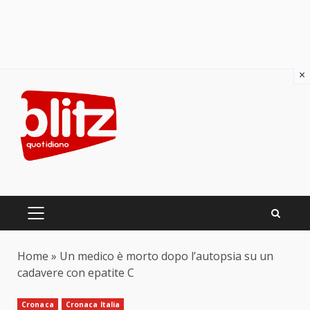
×
Skip
to
content
PRIMARY
MENU
Home
»
Un medico è morto dopo l’autopsia su un
cadavere con epatite C
Cronaca
Cronaca Italia