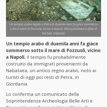
Un tempio arabo legato a Petra di duemila anni fa giace sommerso
sotto il mare di Pozzuoli, vicino a Napoli -Blitzquotidiano.it (foto di
Michele Stefanile)
Un tempio arabo di duemila anni fa giace
sommerso sotto il mare di Pozzuoli, vicino
a Napoli.
Il tempio fu probabilmente
costruito da immigrati provenienti da
Nabataea, un antico regno arabo, noto ai
turisti di oggi poi resti di Petra, in
Giordania.
Lo conferma un comunicato della
Soprintendenza Archeologia Belle Arti e