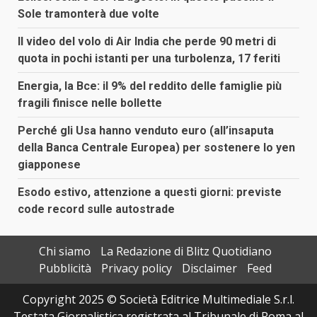
Sole tramonterà due volte
Il video del volo di Air India che perde 90 metri di
quota in pochi istanti per una turbolenza, 17 feriti
Energia, la Bce: il 9% del reddito delle famiglie più
fragili finisce nelle bollette
Perché gli Usa hanno venduto euro (all’insaputa
della Banca Centrale Europea) per sostenere lo yen
giapponese
Esodo estivo, attenzione a questi giorni: previste
code record sulle autostrade
Chi siamo
La Redazione di Blitz Quotidiano
Pubblicità
Privacy policy
Disclaimer
Feed
Copyright 2025 © Società Editrice Multimediale S.r.l.
Testata Giornalistica registrata al Tribunale di Roma al