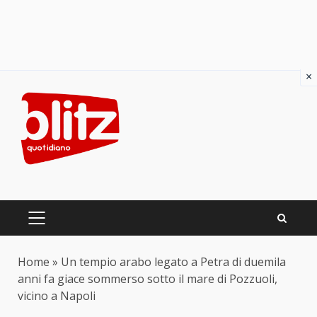
×
Skip
to
content
PRIMARY
MENU
Home
»
Un tempio arabo legato a Petra di duemila
anni fa giace sommerso sotto il mare di Pozzuoli,
vicino a Napoli